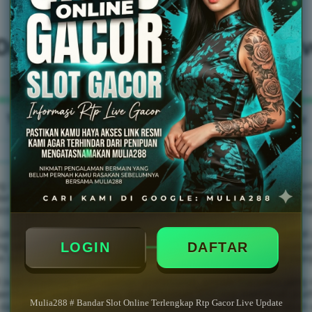
 Online Terlengkap Rtp Gacor L
MINIMAL DEPOSIT
MINIMAL WITHDR
10.000 Ribu
50.000 Ribu
g menawarkan berbagai pilihan permainan dari provider ternam
rn, fitur menarik, serta peluang kemenangan yang kompetit
ta slot online yang menginginkan pengalaman bermain yang nyam
Gacor Live Update yang memberikan informasi terkini mengenai p
LOGIN
DAFTAR
g sedang memiliki performa baik sehingga dapat meningkatkan
in lebih cerdas dan memanfaatkan kesempatan terbaik saat menj
juga didukung oleh layanan profesional, proses transaksi yang 
 permainan yang beragam, dan informasi RTP live membuat plat
Mulia288 # Bandar Slot Online Terlengkap Rtp Gacor Live Update
 dan pengalaman bermain yang praktis, Mulia288 menjadi salah s