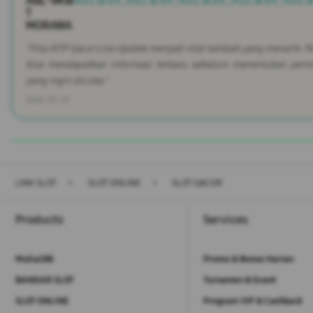
Ã¢â‚¬â€œ
Ã¢Ëœâ€¦Ã¢Ëœâ€¦Ã¢Ëœâ€¦Ã¢Ëœâ€¦Ã¢Ë
T
MORAWA
"Fitur RTP Gacor Live Update menjadi nilai tambah yang menarik. 
bisa mendapatkan informasi terbaru sebelum menentukan perm
yang ingin dicoba."
2026-03-25
LINK SLOT
>
SLOT ONLINE
>
SLOT GACOR
Footer Navigation
Products
Services
Mulia288
Promo & Bonus Harian
BANDAR SLOT
Turnamen & Event
SLOT ONLINE
Program VIP & Cashback