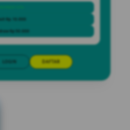
MEMBER 10%
it Rp. 10.000
draw Rp 50.000
LOGIN
DAFTAR