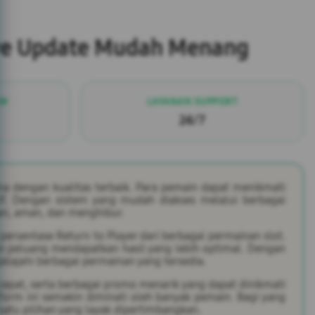
ive Update Mudah Menang
AW
LAYANAN SUPPORT
24/7
a dengan kualitas terbaik. Para pemain dapat menikmati
if. Dengan sistem yang mudah diakses melalui berbagai
an, aman, dan menghibur.
ersentase Return to Player dari berbagai permainan slot.
 peluang mendapatkan hasil yang lebih optimal. Dengan
elajahi berbagai permainan yang tersedia.
cepat, serta berbagai promo menarik yang dapat dinikmati
form ini semakin diminati oleh banyak pemain. Bagi yang
atu pilihan yang layak dipertimbangkan.