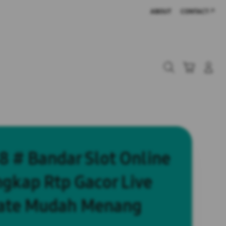
ABOUT
CONTACT
Cari
Troli
Login/Sign-Up
Cari
8 # Bandar Slot Online
ngkap Rtp Gacor Live
ate Mudah Menang