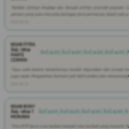
"Koleksi slotnya lengkap dan banyak pilihan provider populer. 
pemain yang suka mencoba berbagai jenis permainan dalam satu pl
2026-03-22
NGAB FITRA
Ã¢â‚¬â€œ
Ã¢Ëœâ€¦Ã¢Ëœâ€¦Ã¢Ëœâ€¦Ã¢Ëœâ€¦
PANTE
CERMIN
"Saya suka karena tampilannya mudah digunakan dan proses tra
juga cepat. Pengalaman bermain jadi lebih praktis dan menyenangk
2026-03-17
NGAB BOKY
Ã¢â‚¬â€œ T
Ã¢Ëœâ€¦Ã¢Ëœâ€¦Ã¢Ëœâ€¦Ã¢Ëœâ€¦Ã
MORAWA
"Fitur RTP Gacor Live Update menjadi nilai tambah yang menarik. P