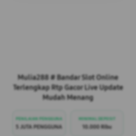
Layer Popup Close
Close
?
Mulia288 # Bandar Slot Online
Terlengkap Rtp Gacor Live Update
Mudah Menang
PENILAIAN PENGGUNA
MINIMAL DEPOSIT
5 JUTA PENGGUNA
10.000 Ribu