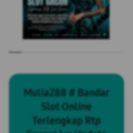
Mulia288 # Bandar
Slot Online
Terlengkap Rtp