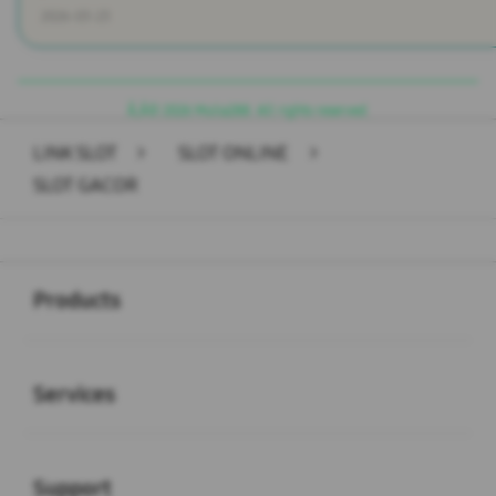
2026-03-23
Ã‚Â© 2026 Mulia288. All rights reserved.
LINK SLOT
>
SLOT ONLINE
>
SLOT GACOR
Buka
Footer Navigation
Products
Buka
Services
Buka
Support