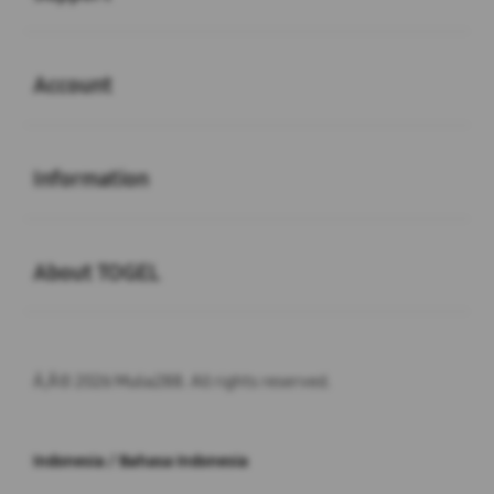
Buka
Account
Buka
Information
Buka
About TOGEL
Ã‚Â© 2026 Mulia288. All rights reserved.
Indonesia / Bahasa Indonesia