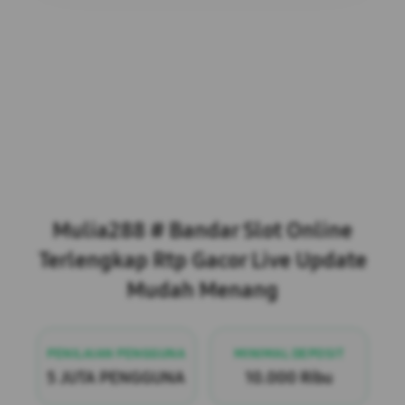
Layer Popup Close
Close
?
Mulia288 # Bandar Slot Online
Terlengkap Rtp Gacor Live Update
Mudah Menang
PENILAIAN PENGGUNA
MINIMAL DEPOSIT
5 JUTA PENGGUNA
10.000 Ribu