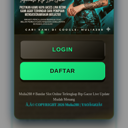
persentase Return to Player dari berbagai
permainan slot. Informasi ini membantu
pemain dalam memilih game yang sedang
memiliki performa baik sehingga dapat
meningkatkan peluang mendapatkan hasil
yang lebih optimal. Dengan data yang
diperbarui secara berkala, pemain dapat
bermain lebih cerdas dan memanfaatkan
kesempatan terbaik saat menjelajahi
berbagai permainan yang tersedia.
LOGIN
Selain menyediakan koleksi game yang
lengkap, Mulia288 juga didukung oleh
layanan profesional, proses transaksi yang
DAFTAR
cepat, serta berbagai promo menarik yang
dapat dinikmati setiap hari. Kombinasi
antara kemudahan akses, pilihan permainan
yang beragam, dan informasi RTP live
membuat platform ini semakin diminati
Mulia288 # Bandar Slot Online Terlengkap Rtp Gacor Live Update
oleh banyak pemain. Bagi yang mencari
Mudah Menang
tempat bermain
slot online
dengan fitur
Ã‚Â© COPYRIGHT 2026 Mulia288 | YAOÃ¢â€žÂ¢
lengkap dan pengalaman bermain yang
praktis, Mulia288 menjadi salah satu pilihan
yang layak dipertimbangkan.