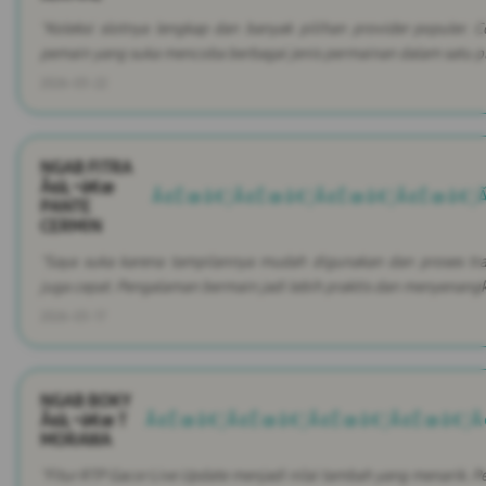
"Koleksi slotnya lengkap dan banyak pilihan provider populer. 
pemain yang suka mencoba berbagai jenis permainan dalam satu pl
2026-03-22
NGAB FITRA
Ã¢â‚¬â€œ
Ã¢Ëœâ€¦Ã¢Ëœâ€¦Ã¢Ëœâ€¦Ã¢Ëœâ€¦
PANTE
CERMIN
"Saya suka karena tampilannya mudah digunakan dan proses tra
juga cepat. Pengalaman bermain jadi lebih praktis dan menyenangk
2026-03-17
NGAB BOKY
Ã¢â‚¬â€œ T
Ã¢Ëœâ€¦Ã¢Ëœâ€¦Ã¢Ëœâ€¦Ã¢Ëœâ€¦Ã
MORAWA
"Fitur RTP Gacor Live Update menjadi nilai tambah yang menarik. P