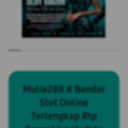
Mulia288 # Bandar
Slot Online
Terlengkap Rtp