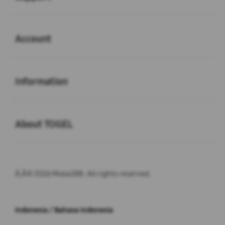
Buka
Account
Buka
Information
Buka
About TOGEL
Ã‚Â© 2026 Mulia288. All rights reserved.
Indonesia / Bahasa Indonesia