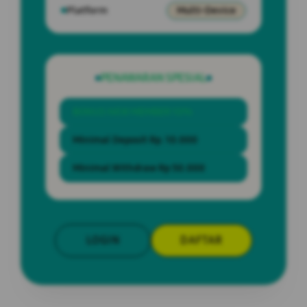
Platform
Multi-Device
PENAWARAN SPESIAL
BONUS NEW MEMBER 10%
Minimal Deposit Rp. 10.000
Minimal Withdraw Rp 50.000
LOGIN
DAFTAR