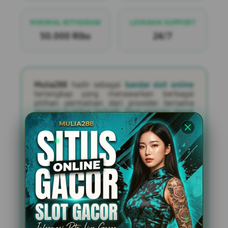
MINIMAL WITHDRAW
LAYANAN SUPPORT
50.000 Ribu
24/7
Mulia288
hadir sebagai
bandar slot online
terlengkap yang menawarkan berbagai
pilihan permainan dari provider ternama
dengan kualitas terbaik. Para pemain dapat
menikmati ratusan hingga ribuan game slot
dengan tampilan modern, fitur menarik,
serta peluang kemenangan yang kompetitif.
Dengan sistem yang mudah diakses melalui
berbagai perangkat, Mulia288 menjadi
pilihan favorit bagi pecinta slot online yang
menginginkan pengalaman bermain yang
nyaman, aman, dan menghibur.
Salah satu keunggulan utama
Mulia288
adalah fitur RTP Gacor Live Update yang
memberikan informasi terkini mengenai