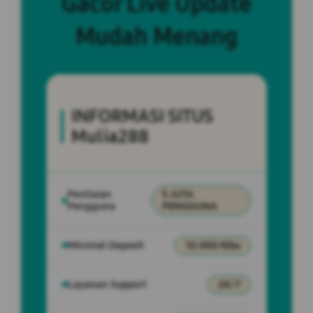
Gacor Live Update
Mudah Menang
INFORMASI SITUS
Mulia288
Penilaian
5 JUTA
Pengguna
PENGGUNA
Minimal Deposit
10.000 Ribu
Layanan Support
24/7