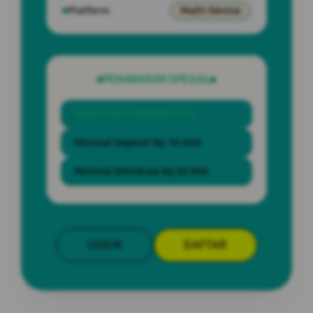
Platform
Multi-Device
PENAWARAN SPESIAL
BONUS NEW MEMBER 10%
Minimal Deposit Rp. 10.000
Minimal Withdraw Rp 50.000
LOGIN
DAFTAR