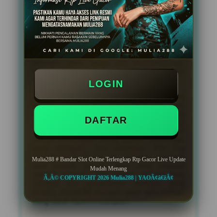
persentase Return to Player dari berbagai
permainan slot. Informasi ini membantu
pemain dalam memilih game yang sedang
memiliki performa baik sehingga dapat
meningkatkan peluang mendapatkan hasil
yang lebih optimal. Dengan data yang
diperbarui secara berkala, pemain dapat
bermain lebih cerdas dan memanfaatkan
kesempatan terbaik saat menjelajahi
berbagai permainan yang tersedia.
LOGIN
Selain menyediakan koleksi game yang
lengkap, Mulia288 juga didukung oleh
layanan profesional, proses transaksi yang
DAFTAR
cepat, serta berbagai promo menarik yang
dapat dinikmati setiap hari. Kombinasi
antara kemudahan akses, pilihan permainan
yang beragam, dan informasi RTP live
membuat platform ini semakin diminati
Mulia288 # Bandar Slot Online Terlengkap Rtp Gacor Live Update
oleh banyak pemain. Bagi yang mencari
Mudah Menang
tempat bermain
slot online
dengan fitur
Ã‚Â© COPYRIGHT 2026 Mulia288 | YAOÃ¢â€žÂ¢
lengkap dan pengalaman bermain yang
praktis, Mulia288 menjadi salah satu pilihan
yang layak dipertimbangkan.