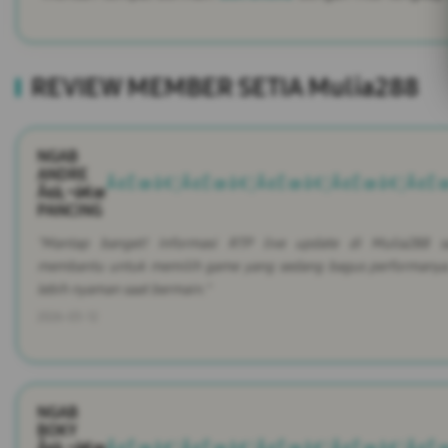
REVIEW MEMBER SETIA Mulia288
NGAB
ANDRE
Ã¢Ëœâ€¦Ã¢Ëœâ€¦Ã¢Ëœâ€¦Ã¢Ëœâ€¦Ã¢Ë
Ã¢â‚¬â€œ
PANCING
"Mantap banget! Informasi RTP live update di Mulia288 s
membantu untuk memilih game yang sedang bagus performanya.
lebih nyaman saat bermain."
2026-03-12
NGAB
BOKY