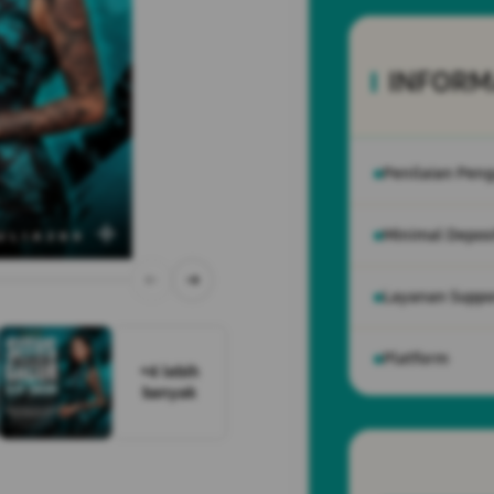
INFORMA
Penilaian Pen
Minimal Depos
Sebelumnya
Berikutnya
Layanan Suppo
Platform
+4 lebih
banyak