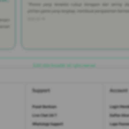
œâ€¦
"Promo yang tersedia cukup beragam dan sering dip
pilihan game yang lengkap, membuat pengalaman bermai
2026-03-19
Pemain
ainan
Ã‚Â© 2026 Mulia288. All rights reserved.
Support
Account
Pusat Bantuan
Login Mem
Live Chat 24/7
Daftar Aku
WhatsApp Support
Lupa Passw