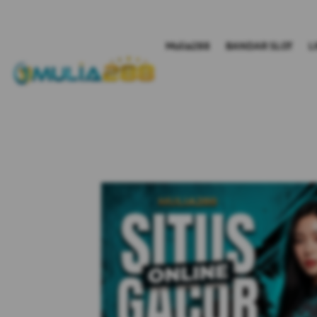
Skip
to
content
Mulia288
BANDAR SLOT
L
Buka Info Lebih Lanjut