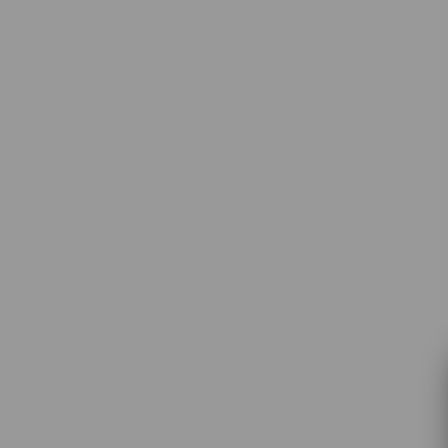
Layer Popup Close
Close
?