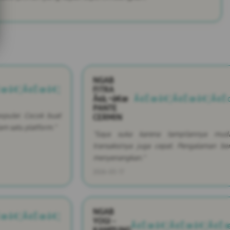
NGAB
Ëœâ€¦Ã¢Ëœâ€¦
FITRA
Ã¢â‚¬â€œ
Ã¢Ëœâ€¦Ã¢Ëœâ€¦Ã¢Ë
PANTE
populer. Cocok buat
CERMIN
m satu platform."
"Saya suka karena tampilannya mud
transaksinya juga cepat. Pengalaman ber
menyenangkan."
2026-03-17
NGAB
Ëœâ€¦Ã¢Ëœâ€¦
YOGI -
Ã¢Ëœâ€¦Ã¢Ëœâ€¦Ã¢Ëœ