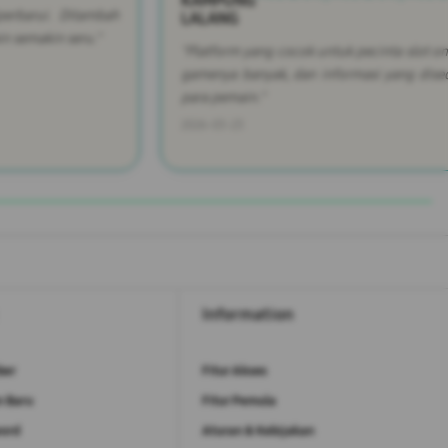
KAMPUNG
erbarui. Ditambah
LALANG
n semakin seru."
"Platform yang cocok untuk pecinta slot on
gamenya banyak, dan informasi yang dis
para pemain."
2026-03-23
Information
ber
Fitur Akses
n Baru
Fitur Pemula
ord
Aturan & Kebijakan