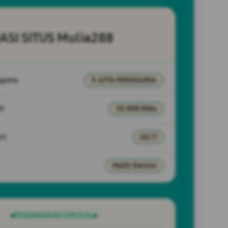
SI SITUS Mulia288
gguna
5 JUTA PENGGUNA
it
10.000 Ribu
rt
24/7
Multi-Device
PENAWARAN SPESIAL