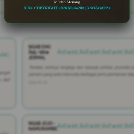
Mudah Menang
Ã‚Â© COPYRIGHT 2026 Mulia288 | YAOÃ¢â€žÂ¢
NGAB DIKI
Ã¢â‚¬â€œ
Ã¢Ëœâ€¦Ã¢Ëœâ€¦Ã¢Ëœâ€¦Ã¢
œâ€¦
JERMAL
"Koleksi slotnya lengkap dan banyak pilihan provider 
angat
pemain yang suka mencoba berbagai jenis permainan dala
 Jadi
2026-03-22
NGAB JOJO -
Ã¢Ëœâ€¦Ã¢Ëœâ€¦Ã¢Ëœâ€¦Ã¢
NAMURAMBE