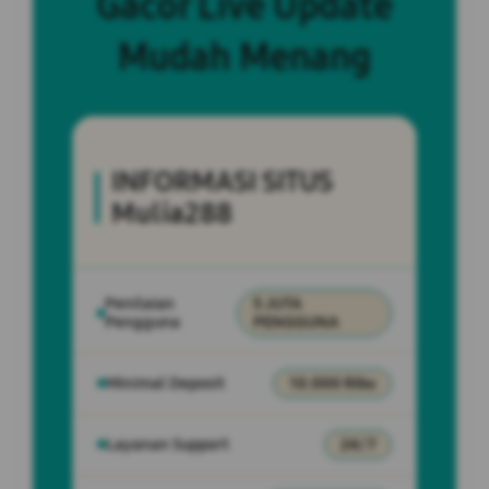
Gacor Live Update
Mudah Menang
INFORMASI SITUS
Mulia288
Penilaian
5 JUTA
Pengguna
PENGGUNA
Minimal Deposit
10.000 Ribu
Layanan Support
24/7