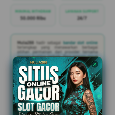
MINIMAL WITHDRAW
LAYANAN SUPPORT
50.000 Ribu
24/7
Mulia288
hadir sebagai
bandar slot online
terlengkap yang menawarkan berbagai
pilihan permainan dari provider ternama
dengan kualitas terbaik. Para pemain dapat
menikmati ratusan hingga ribuan game slot
dengan tampilan modern, fitur menarik,
serta peluang kemenangan yang kompetitif.
Dengan sistem yang mudah diakses melalui
berbagai perangkat, Mulia288 menjadi
pilihan favorit bagi pecinta slot online yang
menginginkan pengalaman bermain yang
nyaman, aman, dan menghibur.
Salah satu keunggulan utama
Mulia288
adalah fitur RTP Gacor Live Update yang
memberikan informasi terkini mengenai