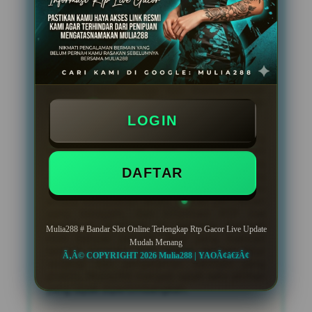
persentase Return to Player dari berbagai
permainan slot. Informasi ini membantu
pemain dalam memilih game yang sedang
memiliki performa baik sehingga dapat
meningkatkan peluang mendapatkan hasil
yang lebih optimal. Dengan data yang
diperbarui secara berkala, pemain dapat
bermain lebih cerdas dan memanfaatkan
kesempatan terbaik saat menjelajahi
berbagai permainan yang tersedia.
LOGIN
Selain menyediakan koleksi game yang
lengkap, Mulia288 juga didukung oleh
layanan profesional, proses transaksi yang
DAFTAR
cepat, serta berbagai promo menarik yang
dapat dinikmati setiap hari. Kombinasi
antara kemudahan akses, pilihan permainan
yang beragam, dan informasi RTP live
membuat platform ini semakin diminati
Mulia288 # Bandar Slot Online Terlengkap Rtp Gacor Live Update
oleh banyak pemain. Bagi yang mencari
Mudah Menang
tempat bermain
slot online
dengan fitur
Ã‚Â© COPYRIGHT 2026 Mulia288 | YAOÃ¢â€žÂ¢
lengkap dan pengalaman bermain yang
praktis, Mulia288 menjadi salah satu pilihan
yang layak dipertimbangkan.