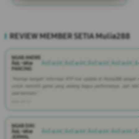
REVIEW MEMBER SETIA Mulia288
NGAB ANDRE
Ã¢â‚¬â€œ
Ã¢Ëœâ€¦Ã¢Ëœâ€¦Ã¢Ëœâ€¦Ã¢Ëœâ€¦Ã
PANCING
"Mantap banget! Informasi RTP live update di Mulia288 sangat
untuk memilih game yang sedang bagus performanya. Jadi leb
saat bermain."
2026-03-12
NGAB DIKI
Ã¢â‚¬â€œ
Ã¢Ëœâ€¦Ã¢Ëœâ€¦Ã¢Ëœâ€¦Ã¢Ëœâ€¦Ã
JERMAL