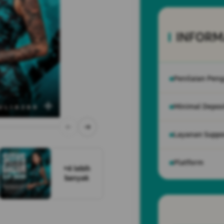
INFORMA
Penilaian Pen
Minimal Depos
Sebelumnya
Berikutnya
Layanan Suppo
Platform
+4 lebih
banyak