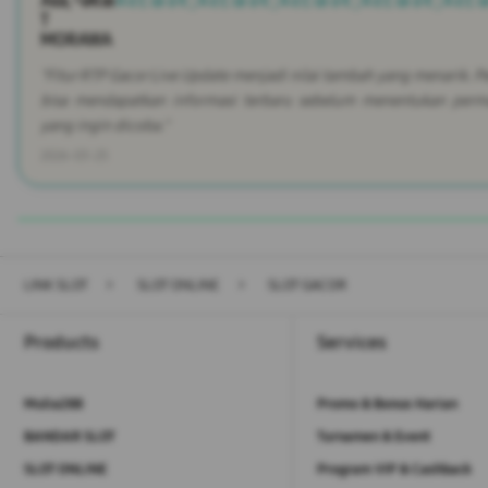
Ã¢â‚¬â€œ
Ã¢Ëœâ€¦Ã¢Ëœâ€¦Ã¢Ëœâ€¦Ã¢Ëœâ€¦Ã¢Ë
T
MORAWA
"Fitur RTP Gacor Live Update menjadi nilai tambah yang menarik. 
bisa mendapatkan informasi terbaru sebelum menentukan perm
yang ingin dicoba."
2026-03-25
LINK SLOT
>
SLOT ONLINE
>
SLOT GACOR
Footer Navigation
Products
Services
Mulia288
Promo & Bonus Harian
BANDAR SLOT
Turnamen & Event
SLOT ONLINE
Program VIP & Cashback