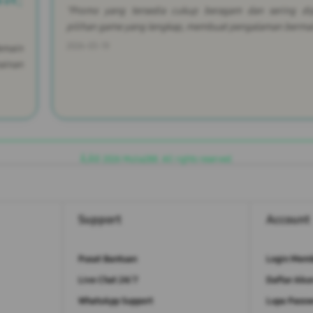
œâ€¦
"Promo yang tersedia cukup beragam dan sering dip
pilihan game yang lengkap, membuat pengalaman bermai
2026-03-19
Pemain
ainan
Ã‚Â© 2026 Mulia288. All rights reserved.
Support
Account
Pusat Bantuan
Login Mem
Live Chat 24/7
Daftar Aku
WhatsApp Support
Lupa Passw