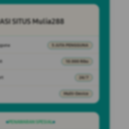
SI SITUS Mulia288
gguna
5 JUTA PENGGUNA
it
10.000 Ribu
rt
24/7
Multi-Device
PENAWARAN SPESIAL