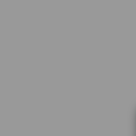
Layer Popup Close
Close
?