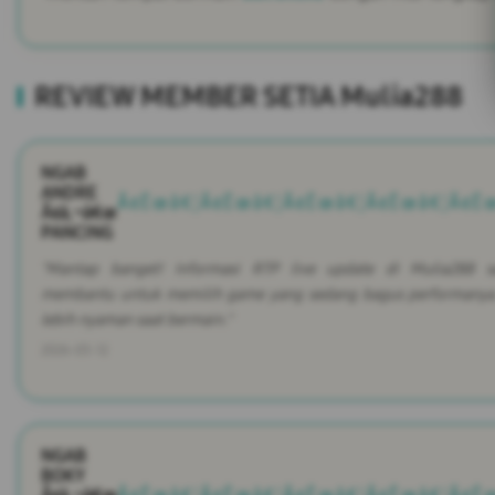
REVIEW MEMBER SETIA Mulia288
NGAB
ANDRE
Ã¢Ëœâ€¦Ã¢Ëœâ€¦Ã¢Ëœâ€¦Ã¢Ëœâ€¦Ã¢Ë
Ã¢â‚¬â€œ
PANCING
"Mantap banget! Informasi RTP live update di Mulia288 s
membantu untuk memilih game yang sedang bagus performanya.
lebih nyaman saat bermain."
2026-03-12
NGAB
BOKY