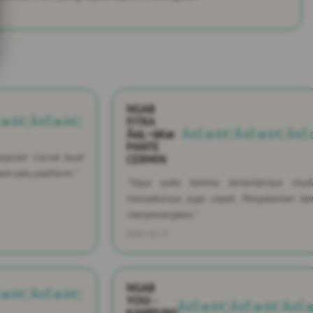
NGAB
Ëœâ€¦Ã¢Ëœâ€¦
FITRA
Ã¢â‚¬â€œ
Ã¢Ëœâ€¦Ã¢Ëœâ€¦Ã¢Ë
PANTE
populer. Cocok buat
CERMIN
m satu platform."
"Saya suka karena tampilannya mud
transaksinya juga cepat. Pengalaman ber
menyenangkan."
2026-03-17
NGAB
Ëœâ€¦Ã¢Ëœâ€¦
YOGI -
Ã¢Ëœâ€¦Ã¢Ëœâ€¦Ã¢Ëœ