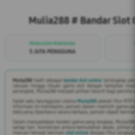
Mulia288 # Bandar Slot
PENILAIAN PENGGUNA
5 JUTA PENGGUNA
Mulia288
hadir sebagai
bandar slot online
terlengkap yan
ratusan hingga ribuan game slot dengan tampilan mode
perangkat, Mulia288 menjadi pilihan favorit bagi pecin
Salah satu keunggulan utama
Mulia288
adalah fitur RTP 
Informasi ini membantu pemain dalam memilih game yan
data yang diperbarui secara berkala, pemain dapat berma
Selain menyediakan koleksi game yang lengkap, Mulia288 
setiap hari. Kombinasi antara kemudahan akses, pilihan
mencari tempat bermain
slot online
dengan fitur lengkap