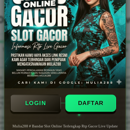
 Online Terlengkap Rtp Gacor L
MINIMAL DEPOSIT
MINIMAL WITHDR
10.000 Ribu
50.000 Ribu
g menawarkan berbagai pilihan permainan dari provider ternam
rn, fitur menarik, serta peluang kemenangan yang kompetit
ta slot online yang menginginkan pengalaman bermain yang nyam
Gacor Live Update yang memberikan informasi terkini mengenai p
LOGIN
DAFTAR
g sedang memiliki performa baik sehingga dapat meningkatkan
in lebih cerdas dan memanfaatkan kesempatan terbaik saat menj
juga didukung oleh layanan profesional, proses transaksi yang 
 permainan yang beragam, dan informasi RTP live membuat plat
Mulia288 # Bandar Slot Online Terlengkap Rtp Gacor Live Update
 dan pengalaman bermain yang praktis, Mulia288 menjadi salah s