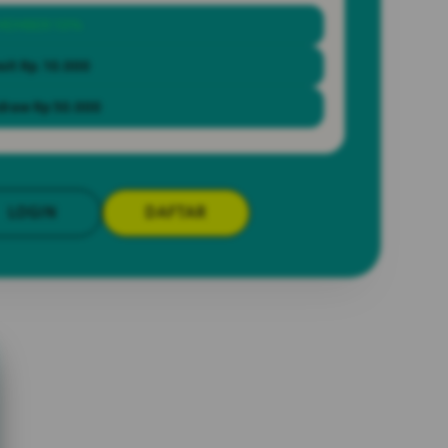
MEMBER 10%
it Rp. 10.000
draw Rp 50.000
LOGIN
DAFTAR