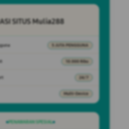
SI SITUS Mulia288
gguna
5 JUTA PENGGUNA
it
10.000 Ribu
rt
24/7
Multi-Device
PENAWARAN SPESIAL