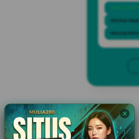
BONUS NEW 
Minimal Depos
Minimal With