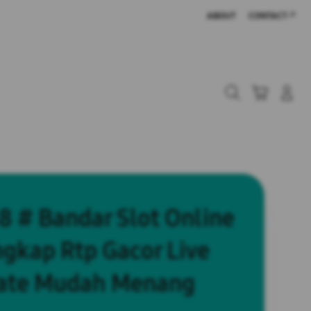
ABOUT
CONTACT
Cari
Troli
Login/Sign-Up
Cari
8 # Bandar Slot Online
ngkap Rtp Gacor Live
ate Mudah Menang