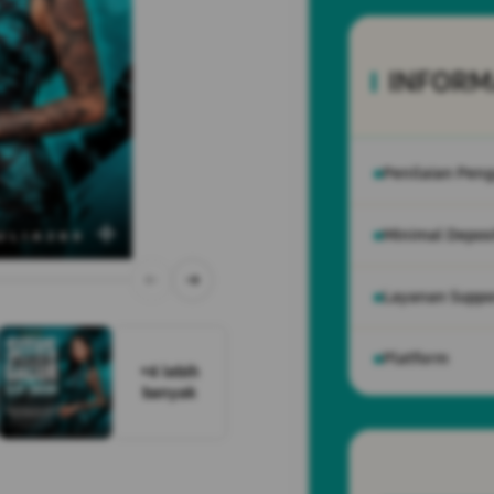
INFORMA
Penilaian Pen
Minimal Depos
Sebelumnya
Berikutnya
Layanan Suppo
Platform
+4 lebih
banyak