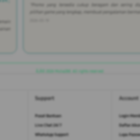
œâ€¦
"Promo yang tersedia cukup beragam dan sering dip
pilihan game yang lengkap, membuat pengalaman bermai
2026-03-19
Pemain
ainan
Ã‚Â© 2026 Mulia288. All rights reserved.
Support
Account
Pusat Bantuan
Login Mem
Live Chat 24/7
Daftar Aku
WhatsApp Support
Lupa Passw