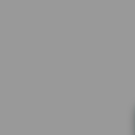
Layer Popup Close
Close
?