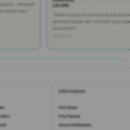
KAMPUNG
erbarui. Ditambah
LALANG
n semakin seru."
"Platform yang cocok untuk pecinta slot on
gamenya banyak, dan informasi yang dis
para pemain."
2026-03-23
Information
ber
Fitur Akses
n Baru
Fitur Pemula
ord
Aturan & Kebijakan