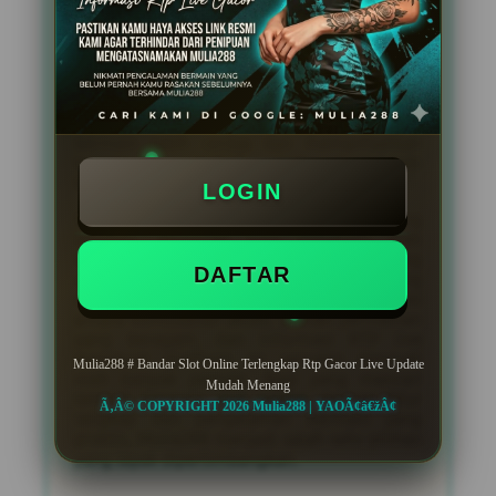
persentase Return to Player dari berbagai
permainan slot. Informasi ini membantu
pemain dalam memilih game yang sedang
memiliki performa baik sehingga dapat
meningkatkan peluang mendapatkan hasil
yang lebih optimal. Dengan data yang
diperbarui secara berkala, pemain dapat
bermain lebih cerdas dan memanfaatkan
kesempatan terbaik saat menjelajahi
berbagai permainan yang tersedia.
LOGIN
Selain menyediakan koleksi game yang
lengkap, Mulia288 juga didukung oleh
layanan profesional, proses transaksi yang
DAFTAR
cepat, serta berbagai promo menarik yang
dapat dinikmati setiap hari. Kombinasi
antara kemudahan akses, pilihan permainan
yang beragam, dan informasi RTP live
membuat platform ini semakin diminati
Mulia288 # Bandar Slot Online Terlengkap Rtp Gacor Live Update
oleh banyak pemain. Bagi yang mencari
Mudah Menang
tempat bermain
slot online
dengan fitur
Ã‚Â© COPYRIGHT 2026 Mulia288 | YAOÃ¢â€žÂ¢
lengkap dan pengalaman bermain yang
praktis, Mulia288 menjadi salah satu pilihan
yang layak dipertimbangkan.