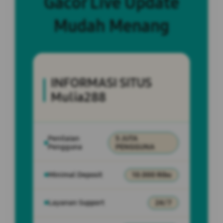
Gacor Live Update
Mudah Menang
INFORMASI SITUS
Mulia288
Penilaian
5 JUTA
Pengguna
PENGGUNA
Minimal Deposit
10.000 Ribu
Layanan Support
24/7