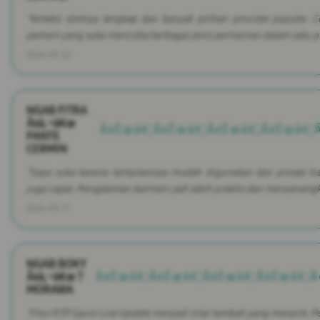
"Koleksi slotnya lengkap dan banyak pilihan provider populer. 
pemain yang suka mencoba berbagai jenis permainan dalam satu pl
2026-03-22
NGAB FITRA
Ã¢â‚¬â€œ
Ã¢Ëœâ€¦Ã¢Ëœâ€¦Ã¢Ëœâ€¦Ã¢Ëœâ€¦
PANTE
CERMIN
"Saya suka karena tampilannya mudah digunakan dan proses tra
juga cepat. Pengalaman bermain jadi lebih praktis dan menyenangk
2026-03-17
NGAB BOKY
Ã¢â‚¬â€œ T
Ã¢Ëœâ€¦Ã¢Ëœâ€¦Ã¢Ëœâ€¦Ã¢Ëœâ€¦Ã
MORAWA
"Fitur RTP Gacor Live Update menjadi nilai tambah yang menarik. P