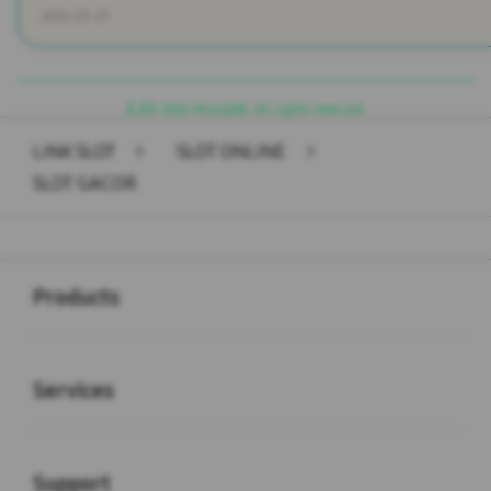
2026-03-23
Ã‚Â© 2026 Mulia288. All rights reserved.
LINK SLOT
>
SLOT ONLINE
>
SLOT GACOR
Buka
Footer Navigation
Products
Buka
Services
Buka
Support