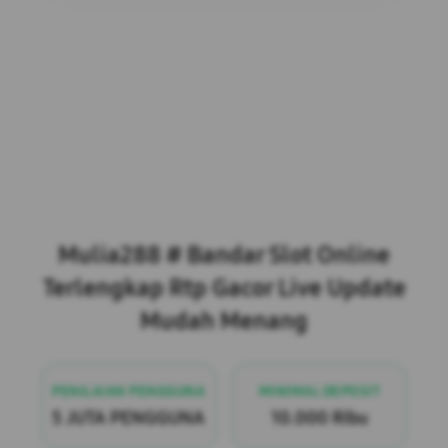
Layer Popup Close
Close
?
Mulia288 # Bandar Slot Online
Terlengkap Rtp Gacor Live Update
Mudah Menang
PENILAIAN PENGGUNA
MINIMAL DEPOSIT
5 JUTA PENGGUNA
10.000 Ribu