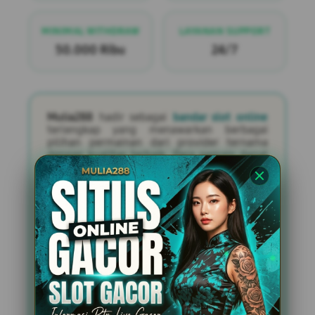
MINIMAL WITHDRAW
LAYANAN SUPPORT
50.000 Ribu
24/7
Mulia288
hadir sebagai
bandar slot online
terlengkap yang menawarkan berbagai
pilihan permainan dari provider ternama
dengan kualitas terbaik. Para pemain dapat
menikmati ratusan hingga ribuan game slot
dengan tampilan modern, fitur menarik,
serta peluang kemenangan yang kompetitif.
Dengan sistem yang mudah diakses melalui
berbagai perangkat, Mulia288 menjadi
pilihan favorit bagi pecinta slot online yang
menginginkan pengalaman bermain yang
nyaman, aman, dan menghibur.
Salah satu keunggulan utama
Mulia288
adalah fitur RTP Gacor Live Update yang
memberikan informasi terkini mengenai