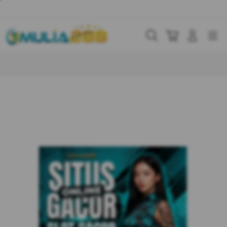
Skip
to
content
Cari
Troli
Login
Navigation
Close menu
Buka Info Lebih Lanjut