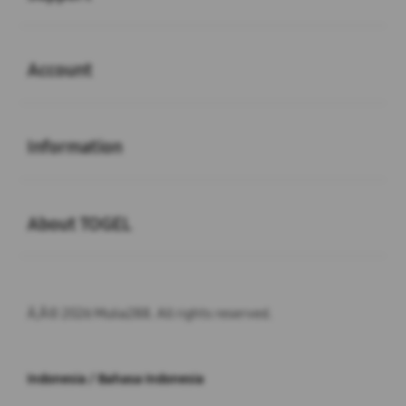
Buka
Account
Buka
Information
Buka
About TOGEL
Ã‚Â© 2026 Mulia288. All rights reserved.
Indonesia / Bahasa Indonesia