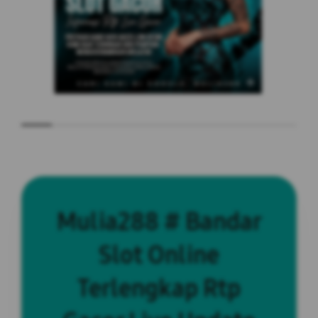
Mulia288 # Bandar
Slot Online
Terlengkap Rtp