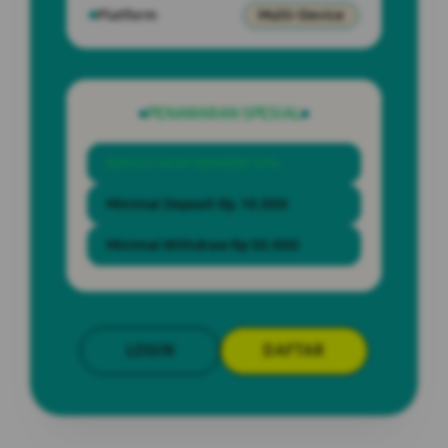
Platform
Multi-Device
PENAWARAN SPESIAL
BONUS NEW MEMBER 10%
Minimal Deposit Rp. 10.000
Minimal Withdraw Rp 50.000
LOGIN
DAFTAR