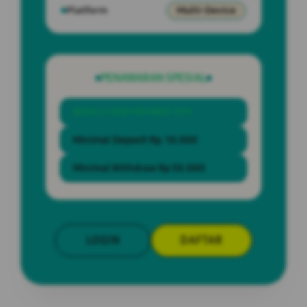
Platform
Multi-Device
PENAWARAN SPESIAL
BONUS NEW MEMBER 10%
Minimal Deposit Rp. 10.000
Minimal Withdraw Rp 50.000
LOGIN
DAFTAR