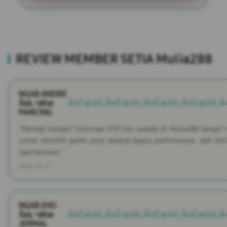
REVIEW MEMBER SETIA Mulia288
NGAB ANDRE
Ã¢â‚¬â€œ
Ã¢Ëœâ€¦Ã¢Ëœâ€¦Ã¢Ëœâ€¦Ã¢Ëœâ€¦Ã
PANCING
"Mantap banget! Informasi RTP live update di Mulia288 sangat
untuk memilih game yang sedang bagus performanya. Jadi leb
saat bermain."
2026-03-12
NGAB DIKI
Ã¢â‚¬â€œ
Ã¢Ëœâ€¦Ã¢Ëœâ€¦Ã¢Ëœâ€¦Ã¢Ëœâ€¦Ã
JERMAL