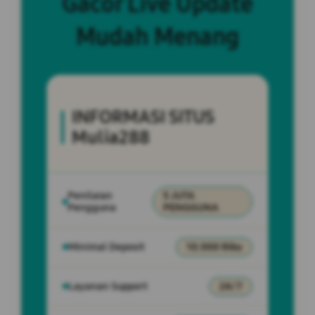
Gacor Live Update
Mudah Menang
INFORMASI SITUS
Mulia288
Penilaian
5 JUTA
Pengguna
PENGGUNA
Minimal Deposit
10.000 Ribu
Layanan Support
24/7