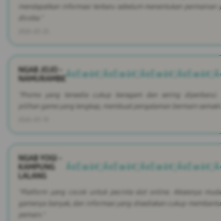
mendapatkan informasi terbaru sebelum menentukan permainan y
dicoba."
2026-03-25
NGAB JOJO -
Ã¢Ëœâ€¦Ã¢Ëœâ€¦Ã¢Ëœâ€¦Ã¢Ëœâ€¦Ã
NAMURAMBE
"Promo yang tersedia cukup beragam dan sering diperbarui.
pilihan game yang lengkap, membuat pengalaman bermain semakin
2026-03-19
NGAB YOGI -
KAMPUNG
Ã¢Ëœâ€¦Ã¢Ëœâ€¦Ã¢Ëœâ€¦Ã¢Ëœâ€¦Ã
LALANG
"Platform yang cocok untuk pecinta slot online. Aksesnya muda
gamenya banyak, dan informasi yang disediakan cukup membantu
pemain."