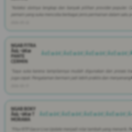
"Koleksi slotnya lengkap dan banyak pilihan provider populer. 
pemain yang suka mencoba berbagai jenis permainan dalam satu pl
2026-03-22
NGAB FITRA
Ã¢â‚¬â€œ
Ã¢Ëœâ€¦Ã¢Ëœâ€¦Ã¢Ëœâ€¦Ã¢Ëœâ€¦
PANTE
CERMIN
"Saya suka karena tampilannya mudah digunakan dan proses tra
juga cepat. Pengalaman bermain jadi lebih praktis dan menyenangk
2026-03-17
NGAB BOKY
Ã¢â‚¬â€œ T
Ã¢Ëœâ€¦Ã¢Ëœâ€¦Ã¢Ëœâ€¦Ã¢Ëœâ€¦Ã
MORAWA
"Fitur RTP Gacor Live Update menjadi nilai tambah yang menarik. P