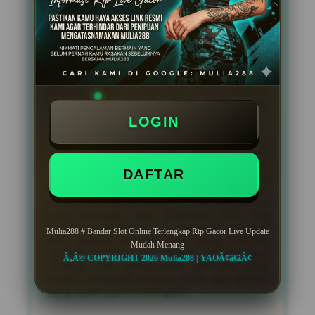
persentase Return to Player dari berbagai
permainan slot. Informasi ini membantu
pemain dalam memilih game yang sedang
memiliki performa baik sehingga dapat
meningkatkan peluang mendapatkan hasil
yang lebih optimal. Dengan data yang
diperbarui secara berkala, pemain dapat
bermain lebih cerdas dan memanfaatkan
kesempatan terbaik saat menjelajahi
berbagai permainan yang tersedia.
LOGIN
Selain menyediakan koleksi game yang
lengkap, Mulia288 juga didukung oleh
layanan profesional, proses transaksi yang
DAFTAR
cepat, serta berbagai promo menarik yang
dapat dinikmati setiap hari. Kombinasi
antara kemudahan akses, pilihan permainan
yang beragam, dan informasi RTP live
membuat platform ini semakin diminati
Mulia288 # Bandar Slot Online Terlengkap Rtp Gacor Live Update
oleh banyak pemain. Bagi yang mencari
Mudah Menang
tempat bermain
slot online
dengan fitur
Ã‚Â© COPYRIGHT 2026 Mulia288 | YAOÃ¢â€žÂ¢
lengkap dan pengalaman bermain yang
praktis, Mulia288 menjadi salah satu pilihan
yang layak dipertimbangkan.