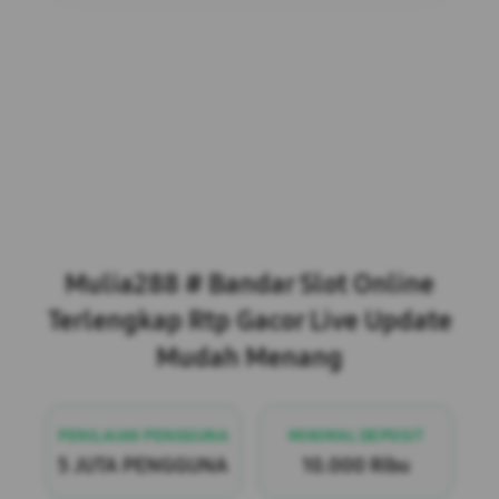
Layer Popup Close
Close
?
Mulia288 # Bandar Slot Online
Terlengkap Rtp Gacor Live Update
Mudah Menang
PENILAIAN PENGGUNA
MINIMAL DEPOSIT
5 JUTA PENGGUNA
10.000 Ribu