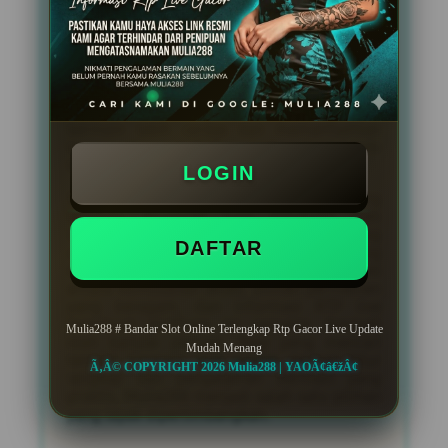
persentase Return to Player dari berbagai
permainan slot. Informasi ini membantu
pemain dalam memilih game yang sedang
memiliki performa baik sehingga dapat
meningkatkan peluang mendapatkan hasil
yang lebih optimal. Dengan data yang
diperbarui secara berkala, pemain dapat
bermain lebih cerdas dan memanfaatkan
kesempatan terbaik saat menjelajahi
berbagai permainan yang tersedia.
LOGIN
Selain menyediakan koleksi game yang
lengkap, Mulia288 juga didukung oleh
layanan profesional, proses transaksi yang
DAFTAR
cepat, serta berbagai promo menarik yang
dapat dinikmati setiap hari. Kombinasi
antara kemudahan akses, pilihan permainan
yang beragam, dan informasi RTP live
membuat platform ini semakin diminati
Mulia288 # Bandar Slot Online Terlengkap Rtp Gacor Live Update
oleh banyak pemain. Bagi yang mencari
Mudah Menang
tempat bermain
slot online
dengan fitur
Ã‚Â© COPYRIGHT 2026 Mulia288 | YAOÃ¢â€žÂ¢
lengkap dan pengalaman bermain yang
praktis, Mulia288 menjadi salah satu pilihan
yang layak dipertimbangkan.