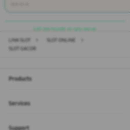
2026-03-23
Ã‚Â© 2026 Mulia288. All rights reserved.
LINK SLOT
>
SLOT ONLINE
>
SLOT GACOR
Buka
Footer Navigation
Products
Buka
Services
Buka
Support