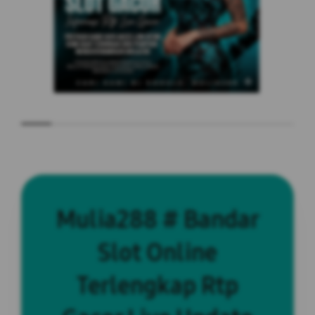
Mulia288 # Bandar
Slot Online
Terlengkap Rtp