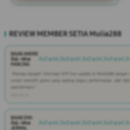
REVIEW MEMBER SETIA Mulia288
NGAB ANDRE
Ã¢â‚¬â€œ
Ã¢Ëœâ€¦Ã¢Ëœâ€¦Ã¢Ëœâ€¦Ã¢Ëœâ€¦Ã
PANCING
"Mantap banget! Informasi RTP live update di Mulia288 sangat
untuk memilih game yang sedang bagus performanya. Jadi leb
saat bermain."
2026-03-12
NGAB DIKI
Ã¢â‚¬â€œ
Ã¢Ëœâ€¦Ã¢Ëœâ€¦Ã¢Ëœâ€¦Ã¢Ëœâ€¦Ã
JERMAL