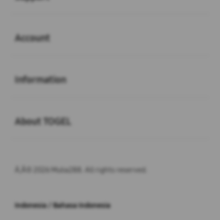
Buka
Account
Buka
Information
Buka
About TOGEL
Ã‚Â© 2026 Mulia288. All rights reserved.
Indonesia / Bahasa Indonesia