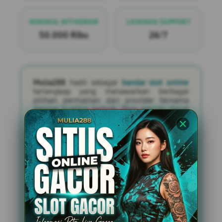
MINIMAL WITHDRAW
LAYANAN SUPPORT
50.000 Ribu
24/7
Mulia288
hadir sebagai
bandar slot online
terlengkap yang menawarkan berbagai
pilihan permainan dari provider ternama
dengan kualitas terbaik. Para pemain dapat
menikmati ratusan hingga ribuan game slot
dengan tampilan modern, fitur menarik,
serta peluang kemenangan yang kompetitif.
Dengan sistem yang mudah diakses melalui
berbagai perangkat, Mulia288 menjadi
pilihan favorit bagi pecinta slot online yang
menginginkan pengalaman bermain yang
nyaman, aman, dan menghibur.
Salah satu keunggulan utama
Mulia288
adalah fitur RTP Gacor Live Update yang
memberikan informasi terkini mengenai