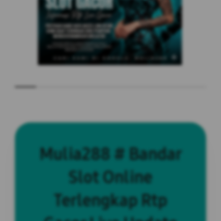
Mulia288 # Bandar
Slot Online
Terlengkap Rtp