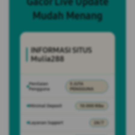
Gacor Live Update
Mudah Menang
INFORMASI SITUS
Mulia288
Penilaian
5 JUTA
Pengguna
PENGGUNA
Minimal Deposit
10.000 Ribu
Layanan Support
24/7