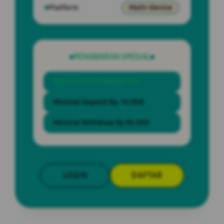
Platform
Multi-Device
PENAWARAN SPESIAL
BONUS NEW MEMBER 10%
Minimal Deposit Rp. 10.000
Minimal Withdraw Rp 50.000
LOGIN
DAFTAR