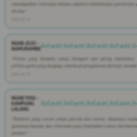
mendapatkan informasi terbaru sebelum menentukan permainan y
dicoba."
2026-03-25
NGAB JOJO -
Ã¢Ëœâ€¦Ã¢Ëœâ€¦Ã¢Ëœâ€¦Ã¢Ëœâ€¦Ã
NAMURAMBE
"Promo yang tersedia cukup beragam dan sering diperbarui.
pilihan game yang lengkap, membuat pengalaman bermain semakin
2026-03-19
NGAB YOGI -
KAMPUNG
Ã¢Ëœâ€¦Ã¢Ëœâ€¦Ã¢Ëœâ€¦Ã¢Ëœâ€¦Ã
LALANG
"Platform yang cocok untuk pecinta slot online. Aksesnya muda
gamenya banyak, dan informasi yang disediakan cukup membantu
pemain."