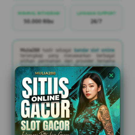
MINIMAL WITHDRAW
LAYANAN SUPPORT
50.000 Ribu
24/7
Mulia288
hadir sebagai
bandar slot online
terlengkap yang menawarkan berbagai
pilihan permainan dari provider ternama
dengan kualitas terbaik. Para pemain dapat
menikmati ratusan hingga ribuan game slot
dengan tampilan modern, fitur menarik,
serta peluang kemenangan yang kompetitif.
Dengan sistem yang mudah diakses melalui
berbagai perangkat, Mulia288 menjadi
pilihan favorit bagi pecinta slot online yang
menginginkan pengalaman bermain yang
nyaman, aman, dan menghibur.
Salah satu keunggulan utama
Mulia288
adalah fitur RTP Gacor Live Update yang
memberikan informasi terkini mengenai