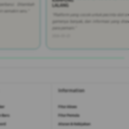
KAMPUNG
erbarui. Ditambah
LALANG
n semakin seru."
"Platform yang cocok untuk pecinta slot on
gamenya banyak, dan informasi yang dis
para pemain."
2026-03-23
Information
ber
Fitur Akses
n Baru
Fitur Pemula
ord
Aturan & Kebijakan