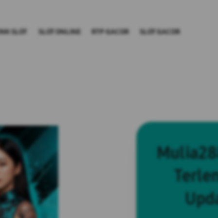
INK SLOT
SLOT ONLINE
RTP GACOR
SLOT GACOR
Mulia28
Terle
Upd