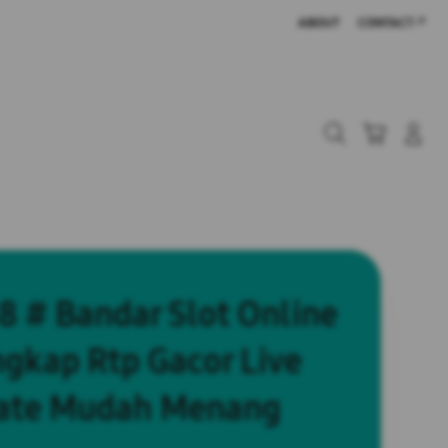
ABOUT
CONTACT
Cari
Troli
Login/Sign-Up
Cari
8 # Bandar Slot Online
ngkap Rtp Gacor Live
ate Mudah Menang