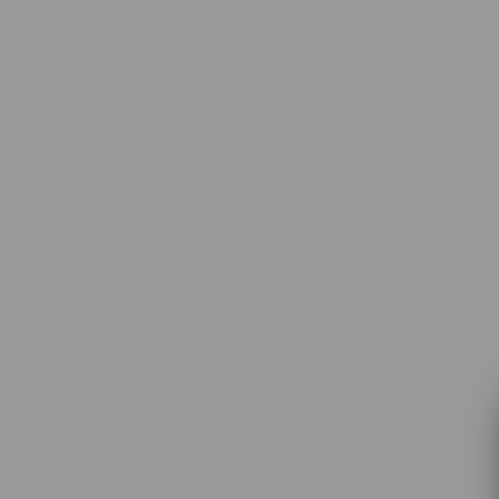
Layer Popup Close
Close
?