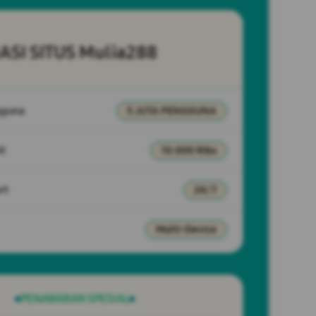
SI SITUS Mulia288
gguna
5 JUTA PENGGUNA
it
10.000 Ribu
rt
24/7
Multi-Device
PENAWARAN SPESIAL