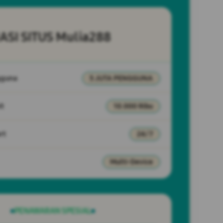
SI SITUS Mulia288
gguna
5 JUTA PENGGUNA
it
10.000 Ribu
rt
24/7
Multi-Device
PENAWARAN SPESIAL