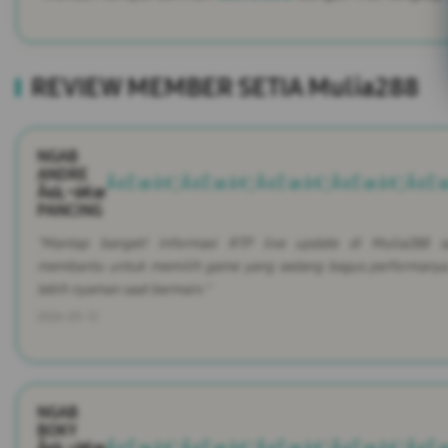
REVIEW MEMBER SETIA Mulia288
NGAB
ANDRE
Ã¢Ëœâ€¦Ã¢Ëœâ€¦Ã¢Ëœâ€¦Ã¢Ëœâ€¦Ã¢Ë
Ã¢â‚¬â€œ
PANCING
"Mantap banget! Informasi RTP live update di Mulia288 s
membantu untuk memilih game yang sedang bagus performanya.
lebih nyaman saat bermain."
2026-03-12
NGAB
BOKY