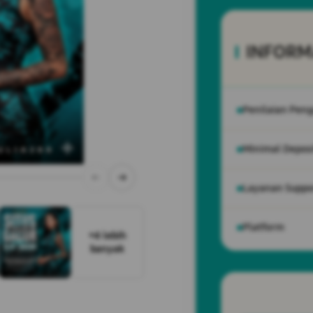
INFORMA
Penilaian Pen
Minimal Depos
Sebelumnya
Berikutnya
Layanan Suppo
Platform
+4 lebih
banyak