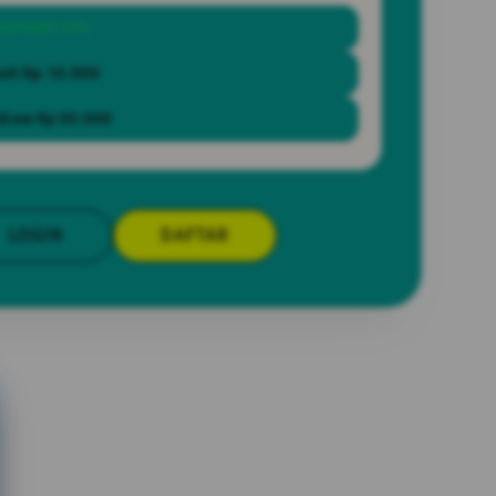
MEMBER 10%
it Rp. 10.000
draw Rp 50.000
LOGIN
DAFTAR