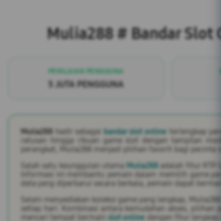
Mulia288 # Bandar Slot
PENILAIAN PENGGUNA
5 JUTA PENGGUNA
Mulia288
hadir sebagai
bandar slot online
terlengkap yan
ratusan hingga ribuan game slot dengan tampilan mode
perangkat, Mulia288 menjadi pilihan favorit bagi pecin
Salah satu keunggulan utama
Mulia288
adalah fitur RTP 
Informasi ini membantu pemain dalam memilih game yan
data yang diperbarui secara berkala, pemain dapat berma
Selain menyediakan koleksi game yang lengkap, Mulia288 
setiap hari. Kombinasi antara kemudahan akses, pilihan
mencari tempat bermain
slot online
dengan fitur lengkap