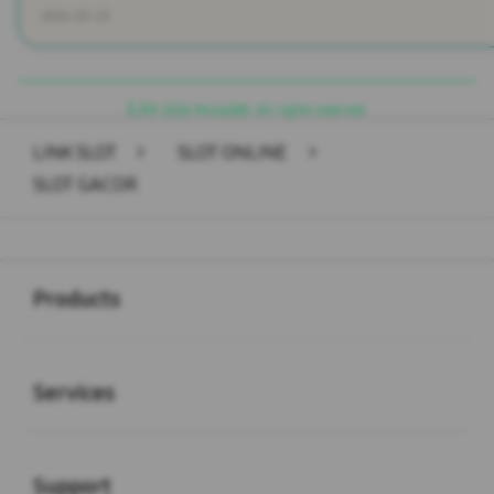
2026-03-23
Ã‚Â© 2026 Mulia288. All rights reserved.
LINK SLOT
>
SLOT ONLINE
>
SLOT GACOR
Buka
Footer Navigation
Products
Buka
Services
Buka
Support