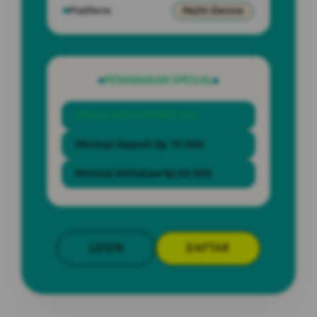
Platform
Multi-Device
PENAWARAN SPESIAL
BONUS NEW MEMBER 10%
Minimal Deposit Rp. 10.000
Minimal Withdraw Rp 50.000
LOGIN
DAFTAR