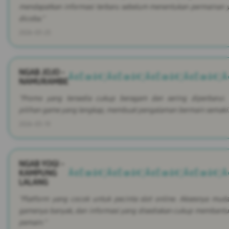
mendapatkan informasi terbaru sebelum menentukan permainan y
dicoba."
2026-03-25
NGAB JOJO -
Ã¢Ëœâ€¦Ã¢Ëœâ€¦Ã¢Ëœâ€¦Ã¢Ëœâ€¦Ã
NAMURAMBE
"Promo yang tersedia cukup beragam dan sering diperbarui.
pilihan game yang lengkap, membuat pengalaman bermain semakin
2026-03-19
NGAB YOGI -
KAMPUNG
Ã¢Ëœâ€¦Ã¢Ëœâ€¦Ã¢Ëœâ€¦Ã¢Ëœâ€¦Ã
LALANG
"Platform yang cocok untuk pecinta slot online. Aksesnya muda
gamenya banyak, dan informasi yang disediakan cukup membantu
pemain."