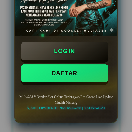
persentase Return to Player dari berbagai
permainan slot. Informasi ini membantu
pemain dalam memilih game yang sedang
memiliki performa baik sehingga dapat
meningkatkan peluang mendapatkan hasil
yang lebih optimal. Dengan data yang
diperbarui secara berkala, pemain dapat
bermain lebih cerdas dan memanfaatkan
kesempatan terbaik saat menjelajahi
berbagai permainan yang tersedia.
LOGIN
Selain menyediakan koleksi game yang
lengkap, Mulia288 juga didukung oleh
layanan profesional, proses transaksi yang
DAFTAR
cepat, serta berbagai promo menarik yang
dapat dinikmati setiap hari. Kombinasi
antara kemudahan akses, pilihan permainan
yang beragam, dan informasi RTP live
membuat platform ini semakin diminati
Mulia288 # Bandar Slot Online Terlengkap Rtp Gacor Live Update
oleh banyak pemain. Bagi yang mencari
Mudah Menang
tempat bermain
slot online
dengan fitur
Ã‚Â© COPYRIGHT 2026 Mulia288 | YAOÃ¢â€žÂ¢
lengkap dan pengalaman bermain yang
praktis, Mulia288 menjadi salah satu pilihan
yang layak dipertimbangkan.