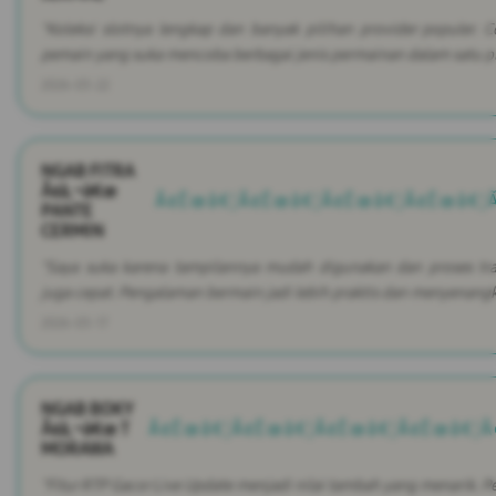
"Koleksi slotnya lengkap dan banyak pilihan provider populer. 
pemain yang suka mencoba berbagai jenis permainan dalam satu pl
2026-03-22
NGAB FITRA
Ã¢â‚¬â€œ
Ã¢Ëœâ€¦Ã¢Ëœâ€¦Ã¢Ëœâ€¦Ã¢Ëœâ€¦
PANTE
CERMIN
"Saya suka karena tampilannya mudah digunakan dan proses tra
juga cepat. Pengalaman bermain jadi lebih praktis dan menyenangk
2026-03-17
NGAB BOKY
Ã¢â‚¬â€œ T
Ã¢Ëœâ€¦Ã¢Ëœâ€¦Ã¢Ëœâ€¦Ã¢Ëœâ€¦Ã
MORAWA
"Fitur RTP Gacor Live Update menjadi nilai tambah yang menarik. P