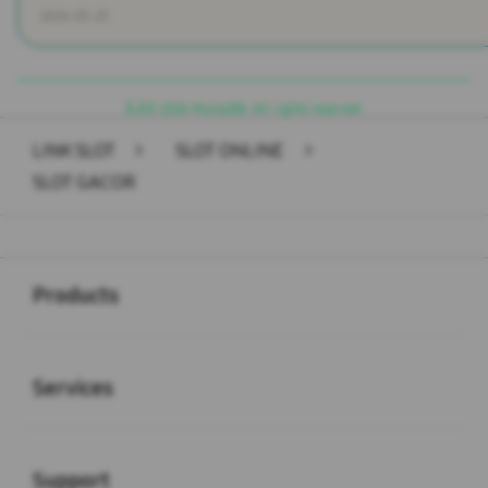
2026-03-23
Ã‚Â© 2026 Mulia288. All rights reserved.
LINK SLOT
>
SLOT ONLINE
>
SLOT GACOR
Buka
Footer Navigation
Products
Buka
Services
Buka
Support