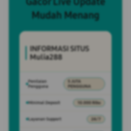
Gacor Live Update
Mudah Menang
INFORMASI SITUS
Mulia288
Penilaian
5 JUTA
Pengguna
PENGGUNA
Minimal Deposit
10.000 Ribu
Layanan Support
24/7