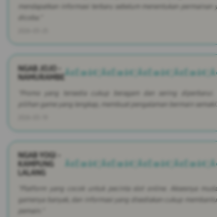
mendapatkan informasi terbaru sebelum menentukan permainan y
dicoba."
2026-03-25
NGAB JOJO -
Ã¢Ëœâ€¦Ã¢Ëœâ€¦Ã¢Ëœâ€¦Ã¢Ëœâ€¦Ã
NAMURAMBE
"Promo yang tersedia cukup beragam dan sering diperbarui.
pilihan game yang lengkap, membuat pengalaman bermain semakin
2026-03-19
NGAB YOGI -
KAMPUNG
Ã¢Ëœâ€¦Ã¢Ëœâ€¦Ã¢Ëœâ€¦Ã¢Ëœâ€¦Ã
LALANG
"Platform yang cocok untuk pecinta slot online. Aksesnya muda
gamenya banyak, dan informasi yang disediakan cukup membantu
pemain."