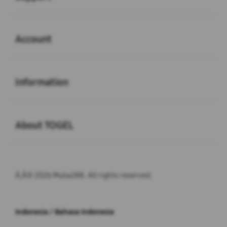
Buka
Account
Buka
Information
Buka
About TOGEL
Ã‚Â© 2026 Mulia288. All rights reserved.
Indonesia / Bahasa Indonesia