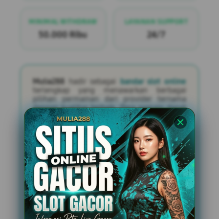
MINIMAL WITHDRAW
LAYANAN SUPPORT
50.000 Ribu
24/7
Mulia288
hadir sebagai
bandar slot online
terlengkap yang menawarkan berbagai
pilihan permainan dari provider ternama
dengan kualitas terbaik. Para pemain dapat
menikmati ratusan hingga ribuan game slot
dengan tampilan modern, fitur menarik,
serta peluang kemenangan yang kompetitif.
Dengan sistem yang mudah diakses melalui
berbagai perangkat, Mulia288 menjadi
pilihan favorit bagi pecinta slot online yang
menginginkan pengalaman bermain yang
nyaman, aman, dan menghibur.
Salah satu keunggulan utama
Mulia288
adalah fitur RTP Gacor Live Update yang
memberikan informasi terkini mengenai