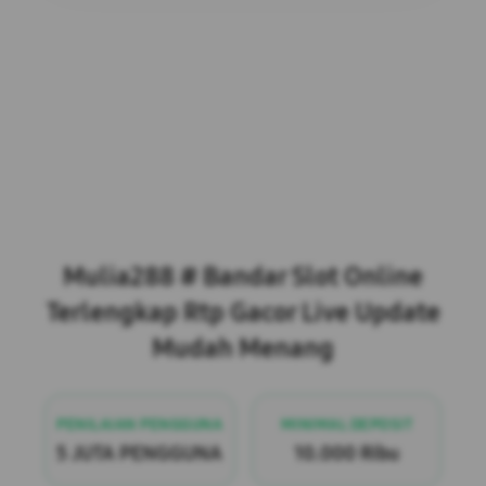
Layer Popup Close
Close
?
Mulia288 # Bandar Slot Online
Terlengkap Rtp Gacor Live Update
Mudah Menang
PENILAIAN PENGGUNA
MINIMAL DEPOSIT
5 JUTA PENGGUNA
10.000 Ribu