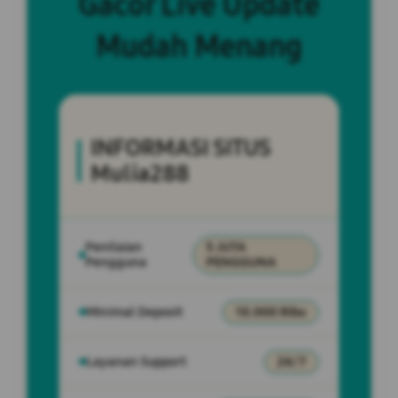
Gacor Live Update
Mudah Menang
INFORMASI SITUS
Mulia288
Penilaian
5 JUTA
Pengguna
PENGGUNA
Minimal Deposit
10.000 Ribu
Layanan Support
24/7