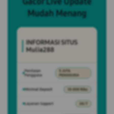
Gacor Live Update
Mudah Menang
INFORMASI SITUS
Mulia288
Penilaian
5 JUTA
Pengguna
PENGGUNA
Minimal Deposit
10.000 Ribu
Layanan Support
24/7