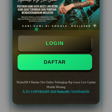
persentase Return to Player dari berbagai
permainan slot. Informasi ini membantu
pemain dalam memilih game yang sedang
memiliki performa baik sehingga dapat
meningkatkan peluang mendapatkan hasil
yang lebih optimal. Dengan data yang
diperbarui secara berkala, pemain dapat
bermain lebih cerdas dan memanfaatkan
kesempatan terbaik saat menjelajahi
berbagai permainan yang tersedia.
LOGIN
Selain menyediakan koleksi game yang
lengkap, Mulia288 juga didukung oleh
layanan profesional, proses transaksi yang
DAFTAR
cepat, serta berbagai promo menarik yang
dapat dinikmati setiap hari. Kombinasi
antara kemudahan akses, pilihan permainan
yang beragam, dan informasi RTP live
membuat platform ini semakin diminati
Mulia288 # Bandar Slot Online Terlengkap Rtp Gacor Live Update
oleh banyak pemain. Bagi yang mencari
Mudah Menang
tempat bermain
slot online
dengan fitur
Ã‚Â© COPYRIGHT 2026 Mulia288 | YAOÃ¢â€žÂ¢
lengkap dan pengalaman bermain yang
praktis, Mulia288 menjadi salah satu pilihan
yang layak dipertimbangkan.