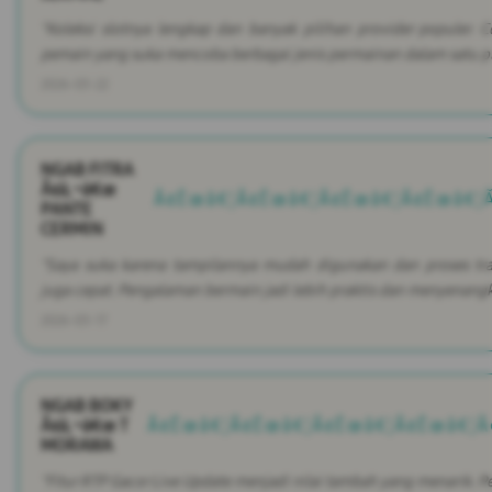
"Koleksi slotnya lengkap dan banyak pilihan provider populer. 
pemain yang suka mencoba berbagai jenis permainan dalam satu pl
2026-03-22
NGAB FITRA
Ã¢â‚¬â€œ
Ã¢Ëœâ€¦Ã¢Ëœâ€¦Ã¢Ëœâ€¦Ã¢Ëœâ€¦
PANTE
CERMIN
"Saya suka karena tampilannya mudah digunakan dan proses tra
juga cepat. Pengalaman bermain jadi lebih praktis dan menyenangk
2026-03-17
NGAB BOKY
Ã¢â‚¬â€œ T
Ã¢Ëœâ€¦Ã¢Ëœâ€¦Ã¢Ëœâ€¦Ã¢Ëœâ€¦Ã
MORAWA
"Fitur RTP Gacor Live Update menjadi nilai tambah yang menarik. P