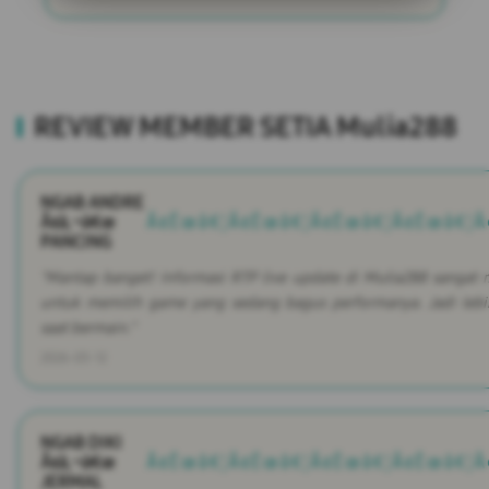
REVIEW MEMBER SETIA Mulia288
NGAB ANDRE
Ã¢â‚¬â€œ
Ã¢Ëœâ€¦Ã¢Ëœâ€¦Ã¢Ëœâ€¦Ã¢Ëœâ€¦Ã
PANCING
"Mantap banget! Informasi RTP live update di Mulia288 sangat
untuk memilih game yang sedang bagus performanya. Jadi leb
saat bermain."
2026-03-12
NGAB DIKI
Ã¢â‚¬â€œ
Ã¢Ëœâ€¦Ã¢Ëœâ€¦Ã¢Ëœâ€¦Ã¢Ëœâ€¦Ã
JERMAL