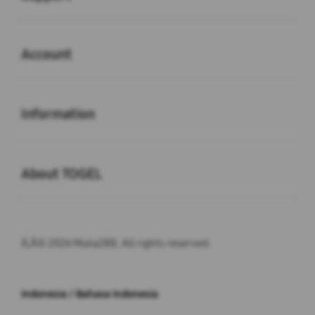
Buka
Account
Buka
Information
Buka
About TOGEL
Ã‚Â© 2026 Mulia288. All rights reserved.
Indonesia / Bahasa Indonesia