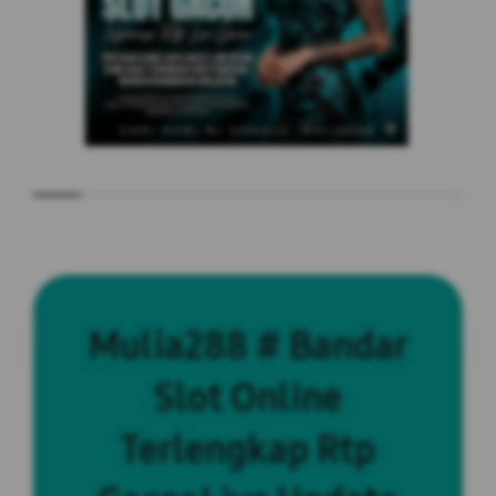
Mulia288 # Bandar
Slot Online
Terlengkap Rtp