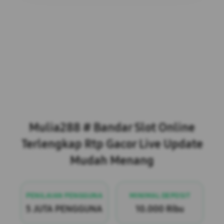
Layer Popup Close
Close
?
Mulia288 # Bandar Slot Online
Terlengkap Rtp Gacor Live Update
Mudah Menang
PENILAIAN PENGGUNA
MINIMAL DEPOSIT
5 JUTA PENGGUNA
10.000 Ribu