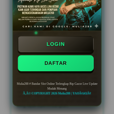
persentase Return to Player dari berbagai
permainan slot. Informasi ini membantu
pemain dalam memilih game yang sedang
memiliki performa baik sehingga dapat
meningkatkan peluang mendapatkan hasil
yang lebih optimal. Dengan data yang
diperbarui secara berkala, pemain dapat
bermain lebih cerdas dan memanfaatkan
kesempatan terbaik saat menjelajahi
berbagai permainan yang tersedia.
LOGIN
Selain menyediakan koleksi game yang
lengkap, Mulia288 juga didukung oleh
layanan profesional, proses transaksi yang
DAFTAR
cepat, serta berbagai promo menarik yang
dapat dinikmati setiap hari. Kombinasi
antara kemudahan akses, pilihan permainan
yang beragam, dan informasi RTP live
membuat platform ini semakin diminati
Mulia288 # Bandar Slot Online Terlengkap Rtp Gacor Live Update
oleh banyak pemain. Bagi yang mencari
Mudah Menang
tempat bermain
slot online
dengan fitur
Ã‚Â© COPYRIGHT 2026 Mulia288 | YAOÃ¢â€žÂ¢
lengkap dan pengalaman bermain yang
praktis, Mulia288 menjadi salah satu pilihan
yang layak dipertimbangkan.