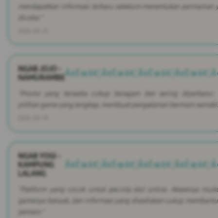
mendapatkan informasi terbaru sebelum menentukan permainan y
dicoba."
2026-03-25
NGAB JOJO -
Ã¢Ëœâ€¦Ã¢Ëœâ€¦Ã¢Ëœâ€¦Ã¢Ëœâ€¦Ã
NAMURAMBE
"Promo yang tersedia cukup beragam dan sering diperbarui.
pilihan game yang lengkap, membuat pengalaman bermain semakin
2026-03-19
NGAB YOGI -
KAMPUNG
Ã¢Ëœâ€¦Ã¢Ëœâ€¦Ã¢Ëœâ€¦Ã¢Ëœâ€¦Ã
LALANG
"Platform yang cocok untuk pecinta slot online. Aksesnya muda
gamenya banyak, dan informasi yang disediakan cukup membantu
pemain."