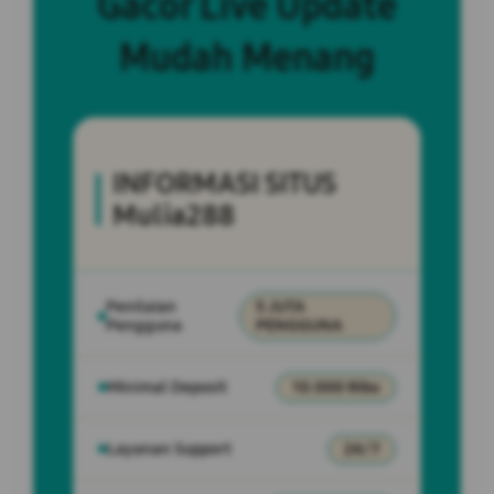
Gacor Live Update
Mudah Menang
INFORMASI SITUS
Mulia288
Penilaian
5 JUTA
Pengguna
PENGGUNA
Minimal Deposit
10.000 Ribu
Layanan Support
24/7